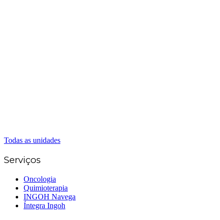
Matriz Goiânia
(62) 3226-0200
(62) 3414-8800
Anápolis
(62) 3324-9304
(62) 98226-9753
(62) 3414-8800
Caldas Novas
(62) 99262-5248
(62) 3414-8800
Senador Canedo
(62) 3226-0200
(62) 3414-8800
Todas as unidades
Serviços
Oncologia
Quimioterapia
INGOH Navega
Íntegra Ingoh