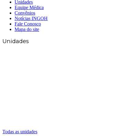
Unidades
Equipe Médica
Convênios
Notícias INGOH
Fale Conosco
Mapa do site
Unidades
Matriz Goiânia
(62) 3226-0200
(62) 3414-8800
Anápolis
(62) 3324-9304
(62) 98226-9753
(62) 3414-8800
Caldas Novas
(62) 99262-5248
(62) 3414-8800
Senador Canedo
(62) 3226-0200
(62) 3414-8800
Todas as unidades