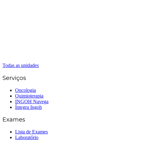
Anápolis
(62) 3324-9304
(62) 98226-9753
(62) 3414-8800
Caldas Novas
(62) 99262-5248
(62) 3414-8800
Senador Canedo
(62) 3226-0200
(62) 3414-8800
Todas as unidades
Serviços
Oncologia
Quimioterapia
INGOH Navega
Íntegra Ingoh
Exames
Lista de Exames
Laboratório