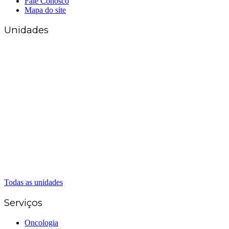
Fale Conosco
Mapa do site
Unidades
Matriz Goiânia
(62) 3226-0200
(62) 3414-8800
Anápolis
(62) 3324-9304
(62) 98226-9753
(62) 3414-8800
Caldas Novas
(62) 99262-5248
(62) 3414-8800
Senador Canedo
(62) 3226-0200
(62) 3414-8800
Todas as unidades
Serviços
Oncologia