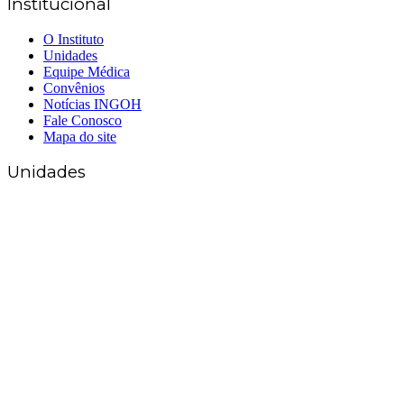
Institucional
O Instituto
Unidades
Equipe Médica
Convênios
Notícias INGOH
Fale Conosco
Mapa do site
Unidades
Matriz Goiânia
(62) 3226-0200
(62) 3414-8800
Anápolis
(62) 3324-9304
(62) 98226-9753
(62) 3414-8800
Caldas Novas
(62) 99262-5248
(62) 3414-8800
Senador Canedo