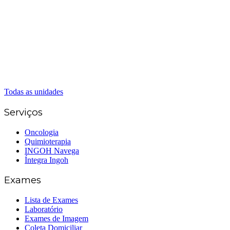
(62) 3324-9304
(62) 98226-9753
(62) 3414-8800
Caldas Novas
(62) 99262-5248
(62) 3414-8800
Senador Canedo
(62) 3226-0200
(62) 3414-8800
Todas as unidades
Serviços
Oncologia
Quimioterapia
INGOH Navega
Íntegra Ingoh
Exames
Lista de Exames
Laboratório
Exames de Imagem
Coleta Domiciliar