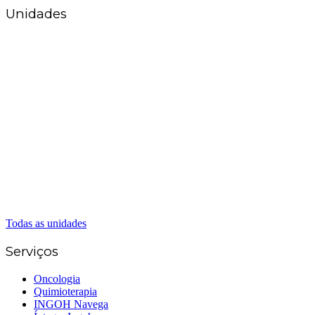
Unidades
Matriz Goiânia
(62) 3226-0200
(62) 3414-8800
Anápolis
(62) 3324-9304
(62) 98226-9753
(62) 3414-8800
Caldas Novas
(62) 99262-5248
(62) 3414-8800
Senador Canedo
(62) 3226-0200
(62) 3414-8800
Todas as unidades
Serviços
Oncologia
Quimioterapia
INGOH Navega