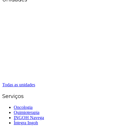
Matriz Goiânia
(62) 3226-0200
(62) 3414-8800
Anápolis
(62) 3324-9304
(62) 98226-9753
(62) 3414-8800
Caldas Novas
(62) 99262-5248
(62) 3414-8800
Senador Canedo
(62) 3226-0200
(62) 3414-8800
Todas as unidades
Serviços
Oncologia
Quimioterapia
INGOH Navega
Íntegra Ingoh