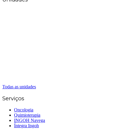
Matriz Goiânia
(62) 3226-0200
(62) 3414-8800
Anápolis
(62) 3324-9304
(62) 98226-9753
(62) 3414-8800
Caldas Novas
(62) 99262-5248
(62) 3414-8800
Senador Canedo
(62) 3226-0200
(62) 3414-8800
Todas as unidades
Serviços
Oncologia
Quimioterapia
INGOH Navega
Íntegra Ingoh