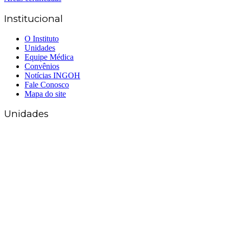
Institucional
O Instituto
Unidades
Equipe Médica
Convênios
Notícias INGOH
Fale Conosco
Mapa do site
Unidades
Matriz Goiânia
(62) 3226-0200
(62) 3414-8800
Anápolis
(62) 3324-9304
(62) 98226-9753
(62) 3414-8800
Caldas Novas
(62) 99262-5248
(62) 3414-8800