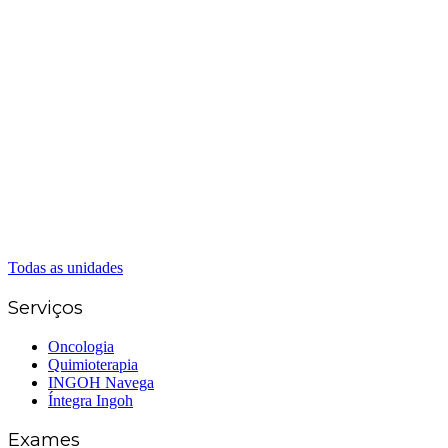
Matriz Goiânia
(62) 3226-0200
(62) 3414-8800
Anápolis
(62) 3324-9304
(62) 98226-9753
(62) 3414-8800
Caldas Novas
(62) 99262-5248
(62) 3414-8800
Senador Canedo
(62) 3226-0200
(62) 3414-8800
Todas as unidades
Serviços
Oncologia
Quimioterapia
INGOH Navega
Íntegra Ingoh
Exames