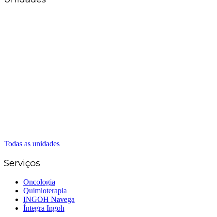
Matriz Goiânia
(62) 3226-0200
(62) 3414-8800
Anápolis
(62) 3324-9304
(62) 98226-9753
(62) 3414-8800
Caldas Novas
(62) 99262-5248
(62) 3414-8800
Senador Canedo
(62) 3226-0200
(62) 3414-8800
Todas as unidades
Serviços
Oncologia
Quimioterapia
INGOH Navega
Íntegra Ingoh