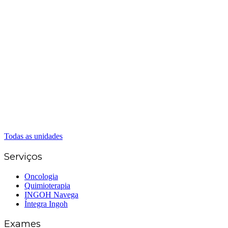
Matriz Goiânia
(62) 3226-0200
(62) 3414-8800
Anápolis
(62) 3324-9304
(62) 98226-9753
(62) 3414-8800
Caldas Novas
(62) 99262-5248
(62) 3414-8800
Senador Canedo
(62) 3226-0200
(62) 3414-8800
Todas as unidades
Serviços
Oncologia
Quimioterapia
INGOH Navega
Íntegra Ingoh
Exames