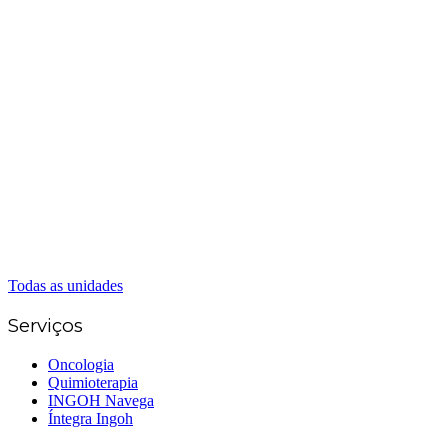
Matriz Goiânia
(62) 3226-0200
(62) 3414-8800
Anápolis
(62) 3324-9304
(62) 98226-9753
(62) 3414-8800
Caldas Novas
(62) 99262-5248
(62) 3414-8800
Senador Canedo
(62) 3226-0200
(62) 3414-8800
Todas as unidades
Serviços
Oncologia
Quimioterapia
INGOH Navega
Íntegra Ingoh