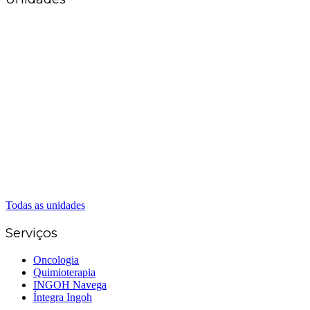
Matriz Goiânia
(62) 3226-0200
(62) 3414-8800
Anápolis
(62) 3324-9304
(62) 98226-9753
(62) 3414-8800
Caldas Novas
(62) 99262-5248
(62) 3414-8800
Senador Canedo
(62) 3226-0200
(62) 3414-8800
Todas as unidades
Serviços
Oncologia
Quimioterapia
INGOH Navega
Íntegra Ingoh