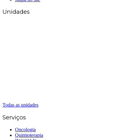
Unidades
Matriz Goiânia
(62) 3226-0200
(62) 3414-8800
Anápolis
(62) 3324-9304
(62) 98226-9753
(62) 3414-8800
Caldas Novas
(62) 99262-5248
(62) 3414-8800
Senador Canedo
(62) 3226-0200
(62) 3414-8800
Todas as unidades
Serviços
Oncologia
Quimioterapia