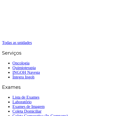
(62) 98226-9753
(62) 3414-8800
Caldas Novas
(62) 99262-5248
(62) 3414-8800
Senador Canedo
(62) 3226-0200
(62) 3414-8800
Todas as unidades
Serviços
Oncologia
Quimioterapia
INGOH Navega
Íntegra Ingoh
Exames
Lista de Exames
Laboratório
Exames de Imagem
Coleta Domiciliar
Coleta Corporativa (In-Company)