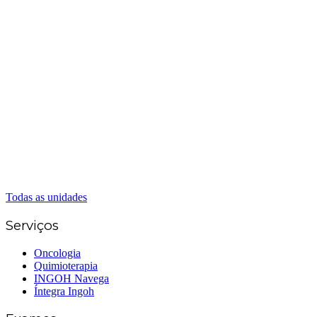
Matriz Goiânia
(62) 3226-0200
(62) 3414-8800
Anápolis
(62) 3324-9304
(62) 98226-9753
(62) 3414-8800
Caldas Novas
(62) 99262-5248
(62) 3414-8800
Senador Canedo
(62) 3226-0200
(62) 3414-8800
Todas as unidades
Serviços
Oncologia
Quimioterapia
INGOH Navega
Íntegra Ingoh