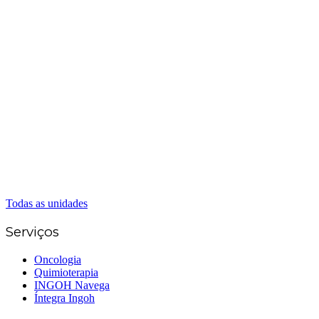
Matriz Goiânia
(62) 3226-0200
(62) 3414-8800
Anápolis
(62) 3324-9304
(62) 98226-9753
(62) 3414-8800
Caldas Novas
(62) 99262-5248
(62) 3414-8800
Senador Canedo
(62) 3226-0200
(62) 3414-8800
Todas as unidades
Serviços
Oncologia
Quimioterapia
INGOH Navega
Íntegra Ingoh