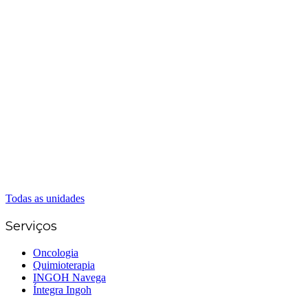
Matriz Goiânia
(62) 3226-0200
(62) 3414-8800
Anápolis
(62) 3324-9304
(62) 98226-9753
(62) 3414-8800
Caldas Novas
(62) 99262-5248
(62) 3414-8800
Senador Canedo
(62) 3226-0200
(62) 3414-8800
Todas as unidades
Serviços
Oncologia
Quimioterapia
INGOH Navega
Íntegra Ingoh