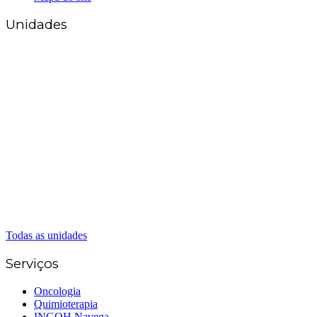
Unidades
Matriz Goiânia
(62) 3226-0200
(62) 3414-8800
Anápolis
(62) 3324-9304
(62) 98226-9753
(62) 3414-8800
Caldas Novas
(62) 99262-5248
(62) 3414-8800
Senador Canedo
(62) 3226-0200
(62) 3414-8800
Todas as unidades
Serviços
Oncologia
Quimioterapia
INGOH Navega