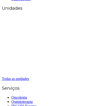
Unidades
Matriz Goiânia
(62) 3226-0200
(62) 3414-8800
Anápolis
(62) 3324-9304
(62) 98226-9753
(62) 3414-8800
Caldas Novas
(62) 99262-5248
(62) 3414-8800
Senador Canedo
(62) 3226-0200
(62) 3414-8800
Todas as unidades
Serviços
Oncologia
Quimioterapia
INGOH Navega