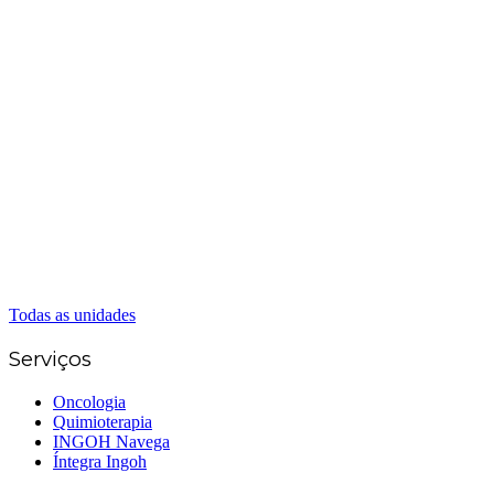
Matriz Goiânia
(62) 3226-0200
(62) 3414-8800
Anápolis
(62) 3324-9304
(62) 98226-9753
(62) 3414-8800
Caldas Novas
(62) 99262-5248
(62) 3414-8800
Senador Canedo
(62) 3226-0200
(62) 3414-8800
Todas as unidades
Serviços
Oncologia
Quimioterapia
INGOH Navega
Íntegra Ingoh