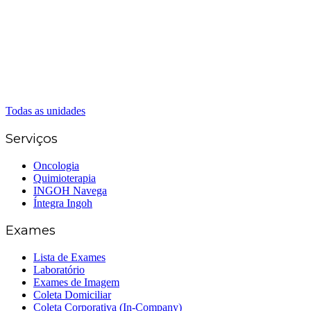
(62) 98226-9753
(62) 3414-8800
Caldas Novas
(62) 99262-5248
(62) 3414-8800
Senador Canedo
(62) 3226-0200
(62) 3414-8800
Todas as unidades
Serviços
Oncologia
Quimioterapia
INGOH Navega
Íntegra Ingoh
Exames
Lista de Exames
Laboratório
Exames de Imagem
Coleta Domiciliar
Coleta Corporativa (In-Company)