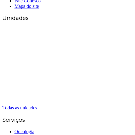
Fale Conosco
Mapa do site
Unidades
Matriz Goiânia
(62) 3226-0200
(62) 3414-8800
Anápolis
(62) 3324-9304
(62) 98226-9753
(62) 3414-8800
Caldas Novas
(62) 99262-5248
(62) 3414-8800
Senador Canedo
(62) 3226-0200
(62) 3414-8800
Todas as unidades
Serviços
Oncologia