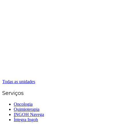
Matriz Goiânia
(62) 3226-0200
(62) 3414-8800
Anápolis
(62) 3324-9304
(62) 98226-9753
(62) 3414-8800
Caldas Novas
(62) 99262-5248
(62) 3414-8800
Senador Canedo
(62) 3226-0200
(62) 3414-8800
Todas as unidades
Serviços
Oncologia
Quimioterapia
INGOH Navega
Íntegra Ingoh