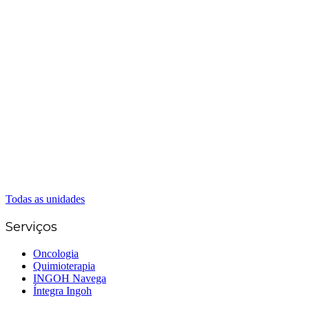
Matriz Goiânia
(62) 3226-0200
(62) 3414-8800
Anápolis
(62) 3324-9304
(62) 98226-9753
(62) 3414-8800
Caldas Novas
(62) 99262-5248
(62) 3414-8800
Senador Canedo
(62) 3226-0200
(62) 3414-8800
Todas as unidades
Serviços
Oncologia
Quimioterapia
INGOH Navega
Íntegra Ingoh