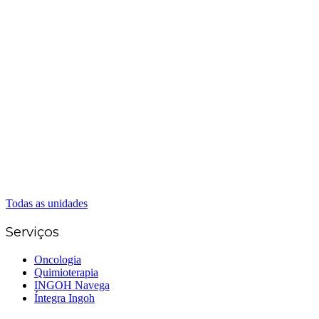
Matriz Goiânia
(62) 3226-0200
(62) 3414-8800
Anápolis
(62) 3324-9304
(62) 98226-9753
(62) 3414-8800
Caldas Novas
(62) 99262-5248
(62) 3414-8800
Senador Canedo
(62) 3226-0200
(62) 3414-8800
Todas as unidades
Serviços
Oncologia
Quimioterapia
INGOH Navega
Íntegra Ingoh