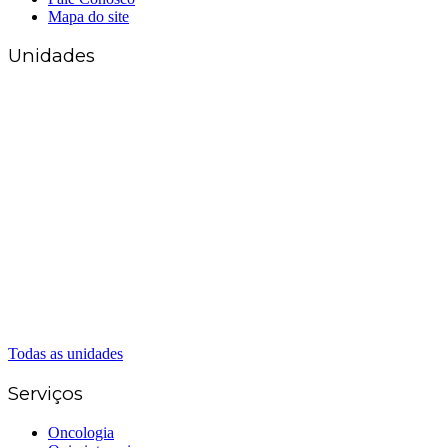
Mapa do site
Unidades
Matriz Goiânia
(62) 3226-0200
(62) 3414-8800
Anápolis
(62) 3324-9304
(62) 98226-9753
(62) 3414-8800
Caldas Novas
(62) 99262-5248
(62) 3414-8800
Senador Canedo
(62) 3226-0200
(62) 3414-8800
Todas as unidades
Serviços
Oncologia