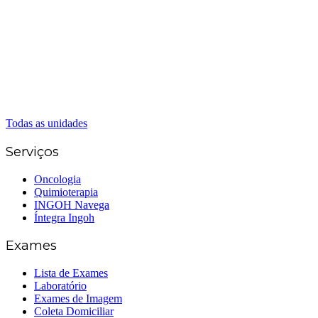
(62) 98226-9753
(62) 3414-8800
Caldas Novas
(62) 99262-5248
(62) 3414-8800
Senador Canedo
(62) 3226-0200
(62) 3414-8800
Todas as unidades
Serviços
Oncologia
Quimioterapia
INGOH Navega
Íntegra Ingoh
Exames
Lista de Exames
Laboratório
Exames de Imagem
Coleta Domiciliar