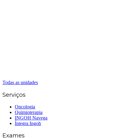
Matriz Goiânia
(62) 3226-0200
(62) 3414-8800
Anápolis
(62) 3324-9304
(62) 98226-9753
(62) 3414-8800
Caldas Novas
(62) 99262-5248
(62) 3414-8800
Senador Canedo
(62) 3226-0200
(62) 3414-8800
Todas as unidades
Serviços
Oncologia
Quimioterapia
INGOH Navega
Íntegra Ingoh
Exames