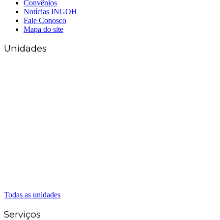
Convênios
Notícias INGOH
Fale Conosco
Mapa do site
Unidades
Matriz Goiânia
(62) 3226-0200
(62) 3414-8800
Anápolis
(62) 3324-9304
(62) 98226-9753
(62) 3414-8800
Caldas Novas
(62) 99262-5248
(62) 3414-8800
Senador Canedo
(62) 3226-0200
(62) 3414-8800
Todas as unidades
Serviços