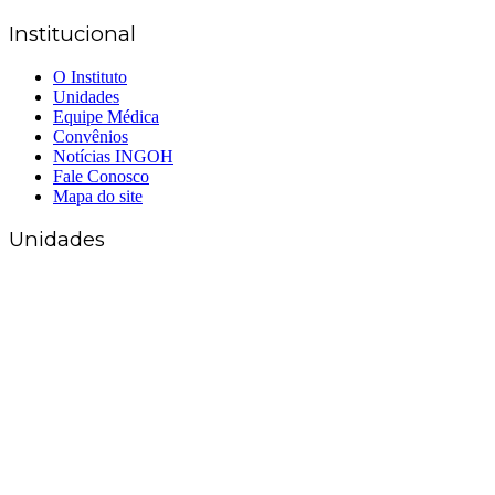
Institucional
O Instituto
Unidades
Equipe Médica
Convênios
Notícias INGOH
Fale Conosco
Mapa do site
Unidades
Matriz Goiânia
(62) 3226-0200
(62) 3414-8800
Anápolis
(62) 3324-9304
(62) 98226-9753
(62) 3414-8800
Caldas Novas
(62) 99262-5248
(62) 3414-8800