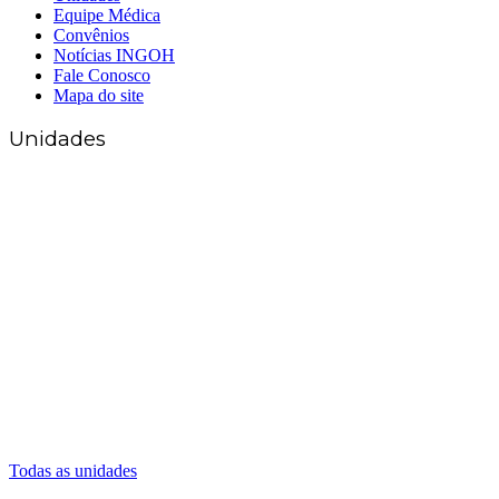
Equipe Médica
Convênios
Notícias INGOH
Fale Conosco
Mapa do site
Unidades
Matriz Goiânia
(62) 3226-0200
(62) 3414-8800
Anápolis
(62) 3324-9304
(62) 98226-9753
(62) 3414-8800
Caldas Novas
(62) 99262-5248
(62) 3414-8800
Senador Canedo
(62) 3226-0200
(62) 3414-8800
Todas as unidades