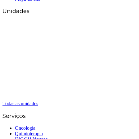
Unidades
Matriz Goiânia
(62) 3226-0200
(62) 3414-8800
Anápolis
(62) 3324-9304
(62) 98226-9753
(62) 3414-8800
Caldas Novas
(62) 99262-5248
(62) 3414-8800
Senador Canedo
(62) 3226-0200
(62) 3414-8800
Todas as unidades
Serviços
Oncologia
Quimioterapia