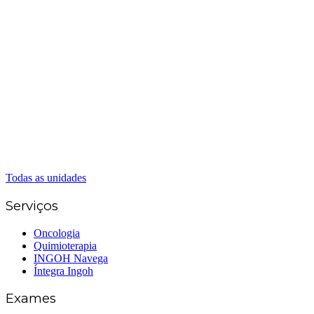
(62) 3226-0200
(62) 3414-8800
Anápolis
(62) 3324-9304
(62) 98226-9753
(62) 3414-8800
Caldas Novas
(62) 99262-5248
(62) 3414-8800
Senador Canedo
(62) 3226-0200
(62) 3414-8800
Todas as unidades
Serviços
Oncologia
Quimioterapia
INGOH Navega
Íntegra Ingoh
Exames