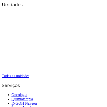
Unidades
Matriz Goiânia
(62) 3226-0200
(62) 3414-8800
Anápolis
(62) 3324-9304
(62) 98226-9753
(62) 3414-8800
Caldas Novas
(62) 99262-5248
(62) 3414-8800
Senador Canedo
(62) 3226-0200
(62) 3414-8800
Todas as unidades
Serviços
Oncologia
Quimioterapia
INGOH Navega