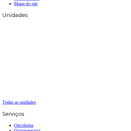
Mapa do site
Unidades
Matriz Goiânia
(62) 3226-0200
(62) 3414-8800
Anápolis
(62) 3324-9304
(62) 98226-9753
(62) 3414-8800
Caldas Novas
(62) 99262-5248
(62) 3414-8800
Senador Canedo
(62) 3226-0200
(62) 3414-8800
Todas as unidades
Serviços
Oncologia
Quimioterapia