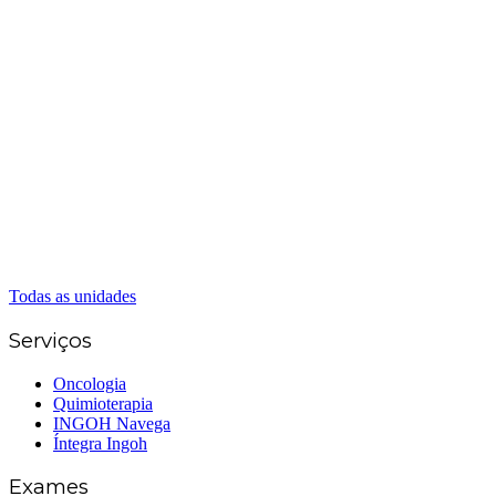
Matriz Goiânia
(62) 3226-0200
(62) 3414-8800
Anápolis
(62) 3324-9304
(62) 98226-9753
(62) 3414-8800
Caldas Novas
(62) 99262-5248
(62) 3414-8800
Senador Canedo
(62) 3226-0200
(62) 3414-8800
Todas as unidades
Serviços
Oncologia
Quimioterapia
INGOH Navega
Íntegra Ingoh
Exames