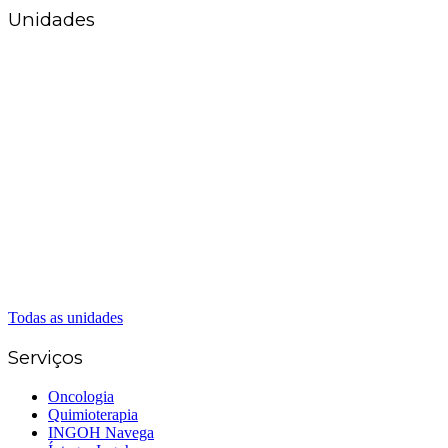
Unidades
Matriz Goiânia
(62) 3226-0200
(62) 3414-8800
Anápolis
(62) 3324-9304
(62) 98226-9753
(62) 3414-8800
Caldas Novas
(62) 99262-5248
(62) 3414-8800
Senador Canedo
(62) 3226-0200
(62) 3414-8800
Todas as unidades
Serviços
Oncologia
Quimioterapia
INGOH Navega