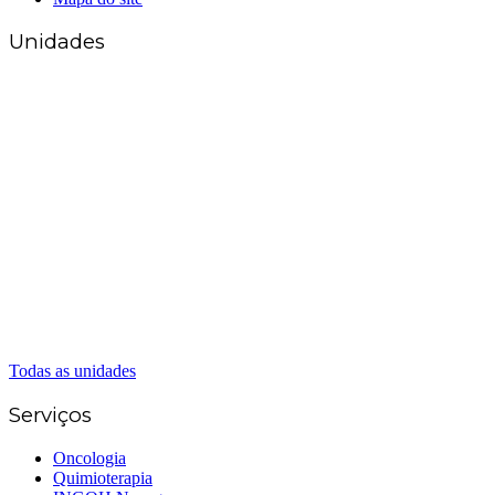
Unidades
Matriz Goiânia
(62) 3226-0200
(62) 3414-8800
Anápolis
(62) 3324-9304
(62) 98226-9753
(62) 3414-8800
Caldas Novas
(62) 99262-5248
(62) 3414-8800
Senador Canedo
(62) 3226-0200
(62) 3414-8800
Todas as unidades
Serviços
Oncologia
Quimioterapia