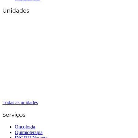
Unidades
Matriz Goiânia
(62) 3226-0200
(62) 3414-8800
Anápolis
(62) 3324-9304
(62) 98226-9753
(62) 3414-8800
Caldas Novas
(62) 99262-5248
(62) 3414-8800
Senador Canedo
(62) 3226-0200
(62) 3414-8800
Todas as unidades
Serviços
Oncologia
Quimioterapia
INGOH Navega