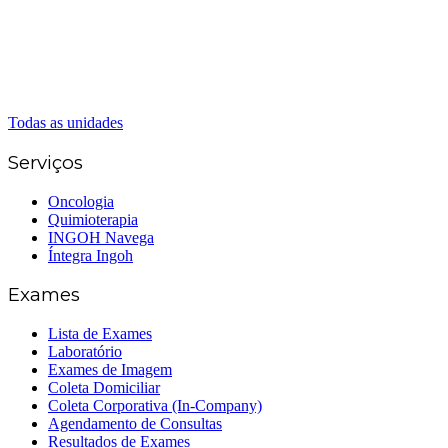
Caldas Novas
(62) 99262-5248
(62) 3414-8800
Senador Canedo
(62) 3226-0200
(62) 3414-8800
Todas as unidades
Serviços
Oncologia
Quimioterapia
INGOH Navega
Íntegra Ingoh
Exames
Lista de Exames
Laboratório
Exames de Imagem
Coleta Domiciliar
Coleta Corporativa (In-Company)
Agendamento de Consultas
Resultados de Exames