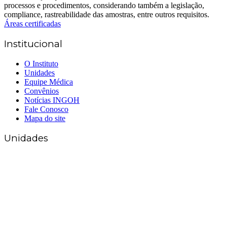
Áreas certificadas
Institucional
O Instituto
Unidades
Equipe Médica
Convênios
Notícias INGOH
Fale Conosco
Mapa do site
Unidades
Matriz Goiânia
(62) 3226-0200
(62) 3414-8800
Anápolis
(62) 3324-9304
(62) 98226-9753
(62) 3414-8800