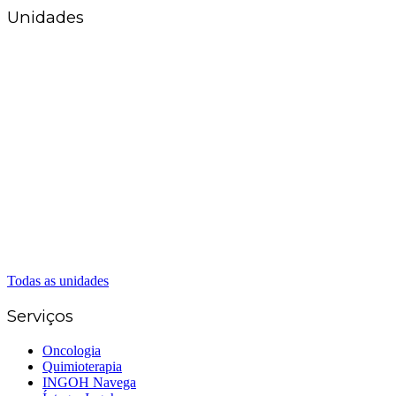
Unidades
Matriz Goiânia
(62) 3226-0200
(62) 3414-8800
Anápolis
(62) 3324-9304
(62) 98226-9753
(62) 3414-8800
Caldas Novas
(62) 99262-5248
(62) 3414-8800
Senador Canedo
(62) 3226-0200
(62) 3414-8800
Todas as unidades
Serviços
Oncologia
Quimioterapia
INGOH Navega