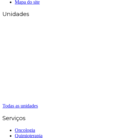
Mapa do site
Unidades
Matriz Goiânia
(62) 3226-0200
(62) 3414-8800
Anápolis
(62) 3324-9304
(62) 98226-9753
(62) 3414-8800
Caldas Novas
(62) 99262-5248
(62) 3414-8800
Senador Canedo
(62) 3226-0200
(62) 3414-8800
Todas as unidades
Serviços
Oncologia
Quimioterapia