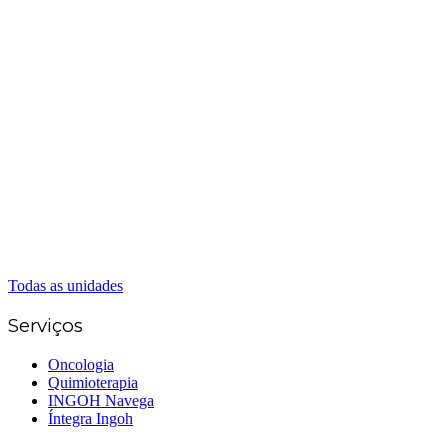
Matriz Goiânia
(62) 3226-0200
(62) 3414-8800
Anápolis
(62) 3324-9304
(62) 98226-9753
(62) 3414-8800
Caldas Novas
(62) 99262-5248
(62) 3414-8800
Senador Canedo
(62) 3226-0200
(62) 3414-8800
Todas as unidades
Serviços
Oncologia
Quimioterapia
INGOH Navega
Íntegra Ingoh