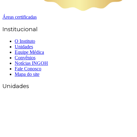
Áreas certificadas
Institucional
O Instituto
Unidades
Equipe Médica
Convênios
Notícias INGOH
Fale Conosco
Mapa do site
Unidades
Matriz Goiânia
(62) 3226-0200
(62) 3414-8800
Anápolis
(62) 3324-9304
(62) 98226-9753
(62) 3414-8800