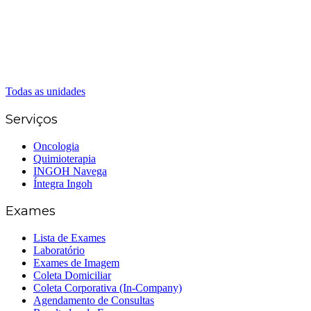
Caldas Novas
(62) 99262-5248
(62) 3414-8800
Senador Canedo
(62) 3226-0200
(62) 3414-8800
Todas as unidades
Serviços
Oncologia
Quimioterapia
INGOH Navega
Íntegra Ingoh
Exames
Lista de Exames
Laboratório
Exames de Imagem
Coleta Domiciliar
Coleta Corporativa (In-Company)
Agendamento de Consultas