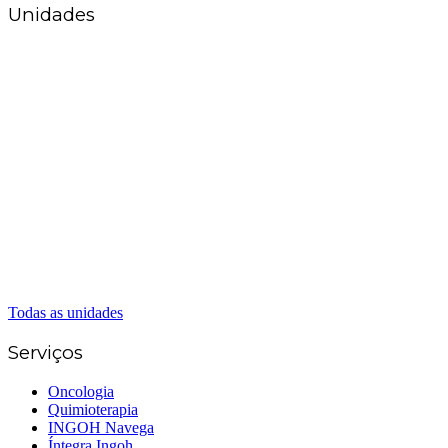
Unidades
Matriz Goiânia
(62) 3226-0200
(62) 3414-8800
Anápolis
(62) 3324-9304
(62) 98226-9753
(62) 3414-8800
Caldas Novas
(62) 99262-5248
(62) 3414-8800
Senador Canedo
(62) 3226-0200
(62) 3414-8800
Todas as unidades
Serviços
Oncologia
Quimioterapia
INGOH Navega
Íntegra Ingoh