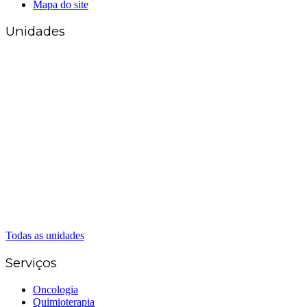
Mapa do site
Unidades
Matriz Goiânia
(62) 3226-0200
(62) 3414-8800
Anápolis
(62) 3324-9304
(62) 98226-9753
(62) 3414-8800
Caldas Novas
(62) 99262-5248
(62) 3414-8800
Senador Canedo
(62) 3226-0200
(62) 3414-8800
Todas as unidades
Serviços
Oncologia
Quimioterapia