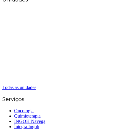
Matriz Goiânia
(62) 3226-0200
(62) 3414-8800
Anápolis
(62) 3324-9304
(62) 98226-9753
(62) 3414-8800
Caldas Novas
(62) 99262-5248
(62) 3414-8800
Senador Canedo
(62) 3226-0200
(62) 3414-8800
Todas as unidades
Serviços
Oncologia
Quimioterapia
INGOH Navega
Íntegra Ingoh